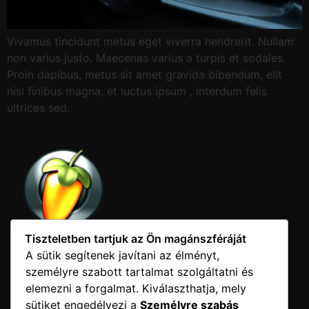
Vivamus tincidunt metus eget viverra hendrerit. Nullam
non varius justo. Maecenas varius a turpis et sodales.
Proin dapibus, metus sit amet gravida bibendum, elit
nisl finibus magna, et luctus ipsum , interdum felis
ultrices sed.
Tiszteletben tartjuk az Ön magánszféráját
A sütik segítenek javítani az élményt,
személyre szabott tartalmat szolgáltatni és
elemezni a forgalmat. Kiválaszthatja, mely
Elérhetőség
sütiket engedélyezi a
Személyre szabás