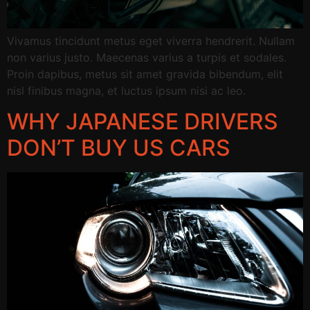
Vivamus tincidunt metus eget viverra hendrerit. Nullam
non varius justo. Maecenas varius a turpis et sodales.
Proin dapibus, metus sit amet gravida bibendum, elit
nisl finibus magna, et luctus ipsum nisi ac leo.
WHY JAPANESE DRIVERS
DON’T BUY US CARS