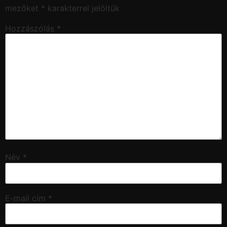
mezőket
*
karakterrel jelöltük
Hozzászólás
*
Név
*
E-mail cím
*