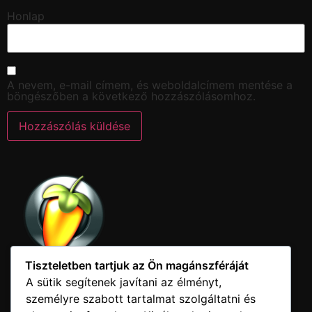
Honlap
A nevem, e-mail címem, és weboldalcímem mentése a
böngészőben a következő hozzászólásomhoz.
Tiszteletben tartjuk az Ön magánszféráját
A sütik segítenek javítani az élményt,
személyre szabott tartalmat szolgáltatni és