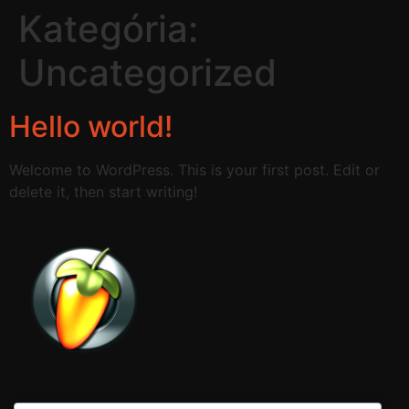
Kategória:
Uncategorized
Hello world!
Welcome to WordPress. This is your first post. Edit or
delete it, then start writing!