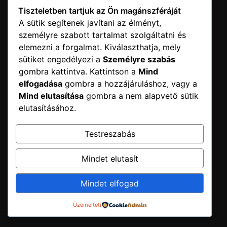
Tiszteletben tartjuk az Ön magánszféráját
Elérhetőség
A sütik segítenek javítani az élményt,
személyre szabott tartalmat szolgáltatni és
info@sonicschool.hu

elemezni a forgalmat. Kiválaszthatja, mely
Telefon:+36707703899
sütiket engedélyezi a
Személyre szabás
gombra kattintva. Kattintson a
Mind
elfogadása
gombra a hozzájáruláshoz, vagy a
Mind elutasítása
gombra a nem alapvető sütik
Kövessetek
elutasításához.
Testreszabás
Mindet elutasít
©2026.
Minden jog fenntartva
Mindet elfogad
Üzemelteti